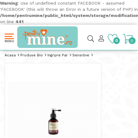
Warning
: Use of undefined constant FACEBOOK - assumed
'FACEBOOK' (this will throw an Error in a future version of PHP) in
/home/pentrumine/public_html/system/storage/modification
on line
441
0
0
MENIU
Acasa
Produse Bio
Ingrijire Par
Sensitive
Spray Pentru Volum De La Radacina - INSIGHT