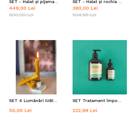
SET - Halat și pijama Luxury Lila Royal
SET - Halat și rochia furou Luxury Lila Royal
449,00 Lei
380,00 Lei
600,00 Lei
504,56 Lei
SET 4 Lumânări IUBIRE din ceară de albine 100% naturală
SET Tratament împotriva căderii părului
50,00 Lei
222,99 Lei