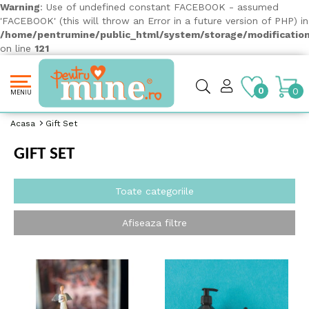
Warning
: Use of undefined constant FACEBOOK - assumed
'FACEBOOK' (this will throw an Error in a future version of PHP) in
/home/pentrumine/public_html/system/storage/modification/
on line
121
0
0
MENIU
Acasa
Gift Set
GIFT SET
Toate categoriile
Afiseaza filtre