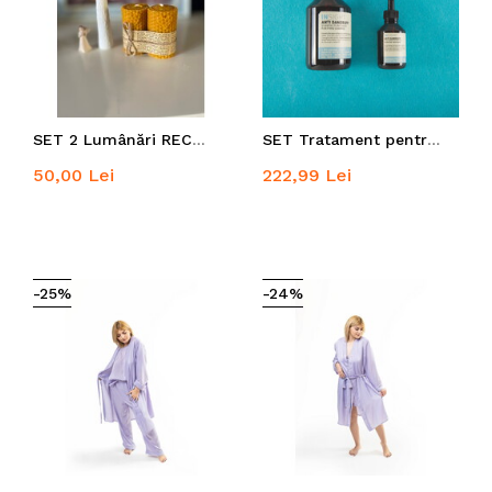
SET 2 Lumânări RECUNOȘTINȚĂ din ceară de albine 100% naturală
SET Tratament pentru păr anti-mătreață
50,00 Lei
222,99 Lei
-25%
-24%