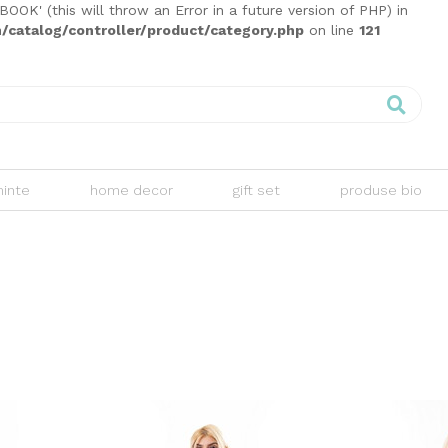
K' (this will throw an Error in a future version of PHP) in
catalog/controller/product/category.php
on line
121
inte
home decor
gift set
produse bio