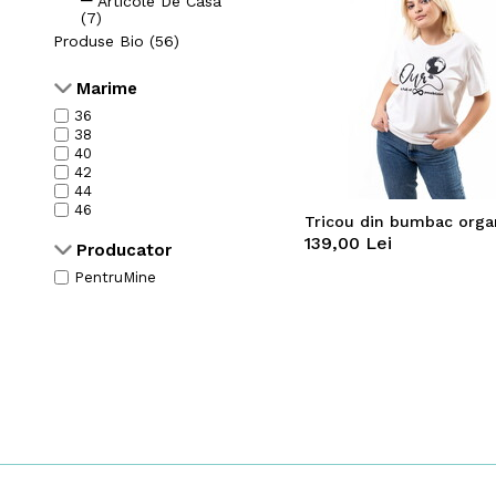
Articole De Casa
(7)
Produse Bio (56)
Marime
36
38
40
42
44
46
139,00 Lei
Producator
PentruMine