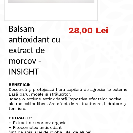
Balsam
28,00 Lei
antioxidant cu
extract de
morcov -
INSIGHT
BENEFICII:
Descurcă și protejează fibra capilară de agresiunile externe.
Lasă părul moale și strălucitor.
Joacă o acțiune antioxidantă împotriva efectelor nocive
ale radicalilor liberi. Are efect de restructurare, hidratare și
tonifiere.
EXTRACTE:
+ Extract de morcov organic
+ Fitocomplex antioxidant
(unt de soia, ulei de jojoba, ulei de alune)